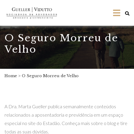
O Seguro Morreu de
Velho
Home
>
O Seguro Morreu de Velho
A Dra. Marta Gueller publica semanalmente conteúdos
relacionados a aposentadoria e previdência em um espaço
especial no site do Estadão. Conheça mais sobre o blog e tire
todas as suas dúvidas.