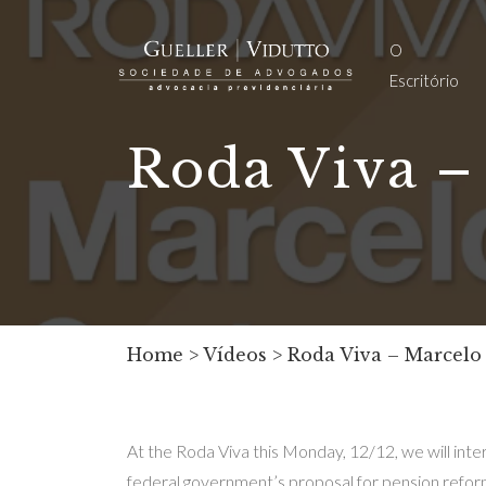
O
Escritório
Roda Viva –
Home
>
Vídeos
>
Roda Viva – Marcelo
At the Roda Viva this Monday, 12/12, we will inter
federal government’s proposal for pension reform 