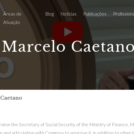
Áreas de
Blog
Notícias
Publicações
Profission
Atuação
 Marcelo Caetan
 Caetano
view the Secretary of Social Security of the Ministry of Finance, M
and articulation with Congress to approve it, in addition to other i