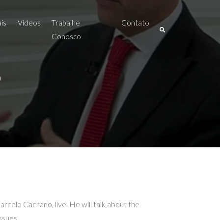
ais
Vídeos
Trabalhe
Contato
Conosco
o
arcelo Caetano, live. He will talk about the
ssues.